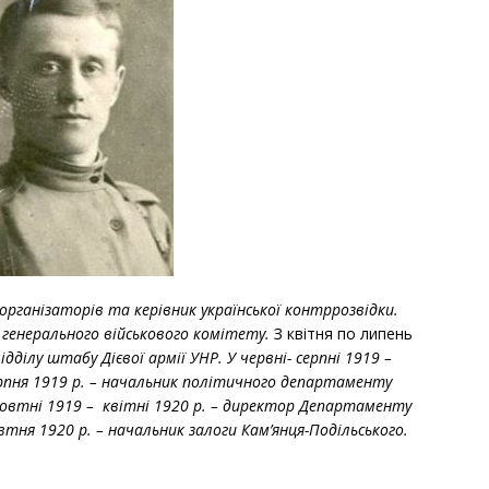
 організаторів та керівник української контррозвідки.
 генерального військового комітету.
З квітня по липень
дділу штабу Дієвої армії УНР. У червні- серпні 1919 –
ерпня 1919 р. – начальник політичного департаменту
овтні 1919 – квітні 1920 р. – директор Департаменту
втня 1920 р. – начальник залоги Кам’янця-Подільського.