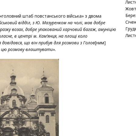
Лист
Жовт
Бере
 «головний штаб повстанського війська» з двома
Січе
йськовий відділ
, з Ю. Мазуренком на чолі, мав добре
Груд
зразку возах, добре упакований харчовий багаж, амуніцію
Лист
ласне, в центрі м. Кам’янця, на площі коло
 довідався, що він прибув для розмови з Голов
[ним]
в цю розмову влаштувати
»
.