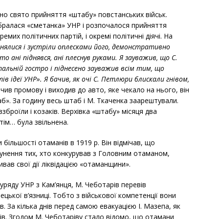
ено свято прийняття «штабу» повстанських військ.
бралася «сметанка» УНР і розпочалося прийняття
окремих політичних партій, і окремі політичні діячі. На
піднялися і зустріли оплесками його, демонстративно
то ані піднявся, ані плеснув руками. Я зауважив, що С.
тальній гостро і піднесено зауважив всім тим, що
ів ідеї
УНР
». Я бачив, як очі С. Петлюри блискали гнівом,
нчив промову і виходив до авто, яке чекало на нього, він
б». За годину весь штаб і М. Ткаченка заарештували.
зброїли і козаків. Верхівка «штабу» місяця два
тім… була звільнена.
більшості отаманів в 1919 р. Він відмічав, що
унення тих, хто конкурував з Головним отаманом,
ивав свої дії ліквідацією «отаманщини».
уряду УНР з Кам’янця, М. Чеботарів перевів
цької в’язниці. Тобто з військової компетенції вони
. За кілька днів перед самою евакуацією І. Мазепа, як
нів. Згодом М. Чеботаріву стало відомо, що отамани