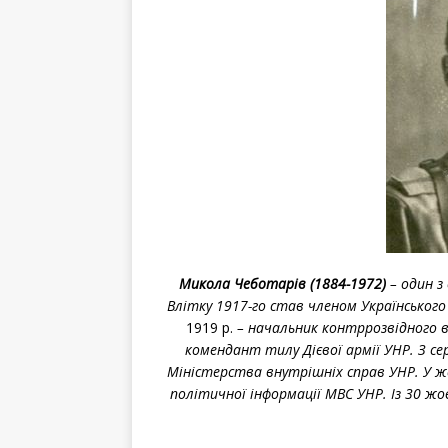
Микола Чеботарів (1884-1972)
– один з
Влітку 1917-го став членом Українського
1919 р.
– начальник контррозвідного ві
комендант тилу Дієвої армії УНР. З с
Міністерства внутрішніх справ УНР. У ж
політичної інформації МВС УНР. Із 30 жо