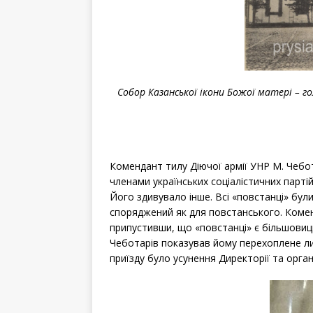
Собор Казанської ікони Божої матері – го
Комендант тилу Діючої армії УНР М. Чебо
членами українських соціалістичних партій,
Його здивувало інше. Всі «повстанці» бул
споряджений як для повстанського. Комен
припустивши, що «повстанці» є більшовиц
Чеботарів показував йому перехоплене лис
приїзду було усунення Директорії та орган