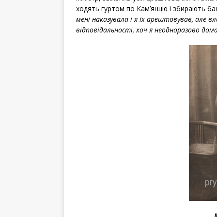
ходять гуртом по Кам’янцю і збирають банд
мені наказувала і я їх арештовував, але в
відповідальності, хоч я неодноразово дома