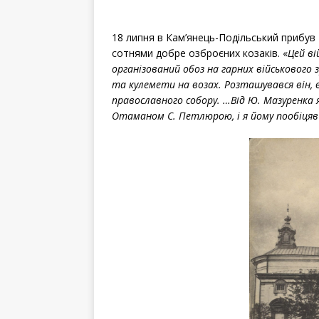
18 липня в Кам’янець-Подільський прибув
сотнями добре озброєних козаків. «
Цей ві
організований обоз на гарних військового 
та кулемети на возах. Розташувався він, в
православного собору. …Від Ю. Мазуренка я
Отаманом С. Петлюрою, і я йому пообіця