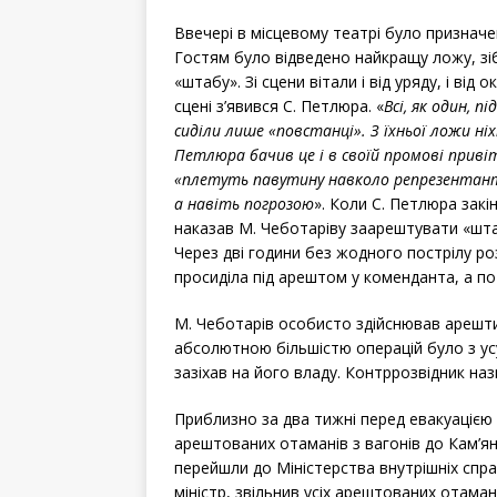
Ввечері в місцевому театрі було признач
Гостям було відведено найкращу ложу, зі
«штабу». Зі сцени вітали і від уряду, і від 
сцені з’явився С. Петлюра. «
Всі, як один, 
сиділи лише «повстанці». З їхньої ложи ніх
Петлюра бачив це і в своїй промові приві
«плетуть павутину навколо репрезентант
а навіть погрозою
». Коли С. Петлюра закі
наказав М. Чеботаріву заарештувати «шта
Через дві години без жодного пострілу роз
просиділа під арештом у коменданта, а по
М. Чеботарів особисто здійснював арешти 
абсолютною більшістю операцій було з ус
зазіхав на його владу. Контррозвідник наз
Приблизно за два тижні перед евакуацією 
арештованих отаманів з вагонів до Кам’яне
перейшли до Міністерства внутрішніх справ
міністр, звільнив усіх арештованих отама