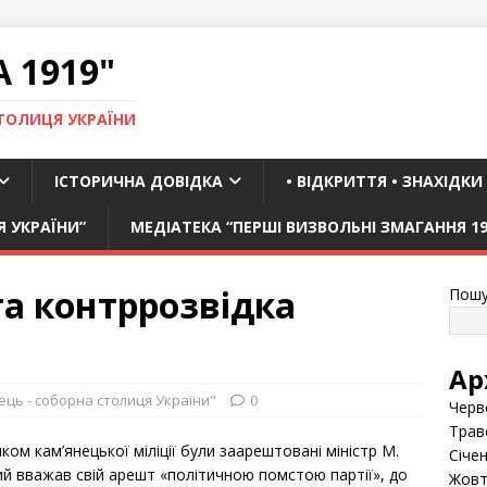
 1919"
ТОЛИЦЯ УКРАЇНИ
ІСТОРИЧНА ДОВІДКА
• ВІДКРИТТЯ • ЗНАХІДКИ
Я УКРАЇНИ”
МЕДІАТЕКА “ПЕРШІ ВИЗВОЛЬНІ ЗМАГАННЯ 19
та контррозвідка
Пошу
Ар
ець - соборна столиця України"
0
Черв
Трав
ом кам’янецької міліції були заарештовані міністр М.
Січе
ий вважав свій арешт «політичною помстою партії», до
Жовт