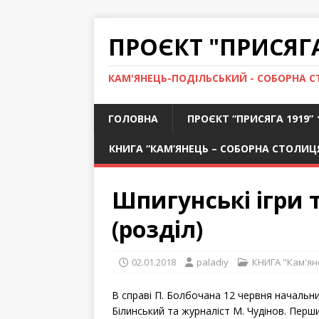
ПРОЄКТ "ПРИСЯГА
КАМ'ЯНЕЦЬ-ПОДІЛЬСЬКИЙ - СОБОРНА С
ГОЛОВНА
ПРОЄКТ “ПРИСЯГА 1919”
КНИГА “КАМ’ЯНЕЦЬ – СОБОРНА СТОЛИЦ
Шпигунські ігри 
(розділ)
02.01.2018
paladiy
КНИГА "Кам'ян
В справі П. Болбочана 12 червня начальник
Білинський та журналіст М. Чудінов. Перш