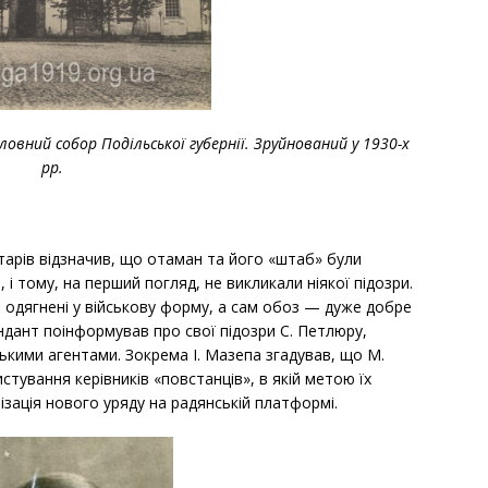
ловний собор Подільської губернії. Зруйнований у 1930-х
рр.
тарів відзначив, що отаман та його «штаб» були
 і тому, на перший погляд, не викликали ніякої підозри.
и одягнені у військову форму, а сам обоз — дуже добре
дант поінформував про свої підозри С. Петлюру,
ькими агентами. Зокрема І. Мазепа згадував, що М.
тування керівників «повстанців», в якій метою їх
ізація нового уряду на радянській платформі.