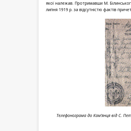
якої належав. Протримавши М. Білинського
липня 1919 р. за відсутністю фактів приче
Телефонограма до Кам
’
янця від С. П