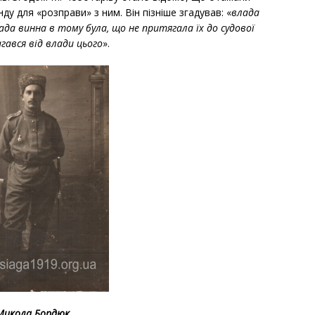
у для «розправи» з ним. Він пізніше згадував: «
влада
лада винна в тому була, що не притягала їх до судової
гався від влади цього
».
Микола Бордюк.