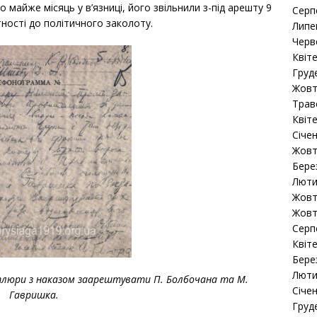
 майже місяць у в’язниці, його звільнили з-під арешту 9
Серп
тності до політичного заколоту.
Липе
Черв
Квіт
Груд
Жовт
Трав
Квіт
Січе
Жовт
Бере
Люти
Жовт
Жовт
Серп
Квіт
Бере
Люти
етлюри з наказом заарештувати П. Болбочана та М.
Січе
Гавришка.
Груд