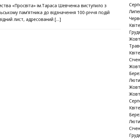
Серп
иства «Просвіта» ім.Тараса Шевченка виступило з
Липе
льському пам’ятника до відзначення 100-річчя подій
Черв
овідний лист, адресований
[…]
Квіт
Груд
Жовт
Трав
Квіт
Січе
Жовт
Бере
Люти
Жовт
Жовт
Серп
Квіт
Бере
Люти
Січе
Груд