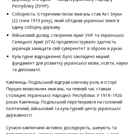
Республіку (ЗУНР).
Соборність: історичним піком змагань став Акт Злуки
(22 січня 1919 року), який об’єднав українські землі в
єдину соборну державу.
Військовий досвід: створення Армії УНР та Української
Галицької Армії (УГА) продемонструвало здатність
українців захищати свій суверенітет зі зброєю в руках.
Культурне відродження: було закладено міцний
фундамент для розвитку української мови, освіти, науки
та дипломатії.
Кам’янець-Подільський відіграв ключову роль в історії
Перших визвольних змагань, на певний час ставши
столицею Української Народної Республіки. У 1919–1920
роках Кам’янець-Подільський перетворився на головний
політичний, військовий та культурний центр української
державності.
Сучасні кам’янчани активно досліджують, шанують та