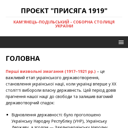
ПРОЄКТ "ПРИСЯГА 1919"
КАМ'ЯНЕЦЬ-ПОДІЛЬСЬКИЙ - СОБОРНА СТОЛИЦЯ
УКРАЇНИ
ГОЛОВНА
Перші визвольні змагання (1917–1921 рр.)
– це
важливий етап українського державотворення,
становлення української нації, коли українці вперше у XX
столітті вибороли власну державність. Цей період довів
прагнення нашої нації до свободи та залишив вагомий
державотворчий спадок:
Відновлення державності: було проголошено
Українську Народну Республіку (УНР), Українську
Державу, а згодом — Західноукраїнську Народну