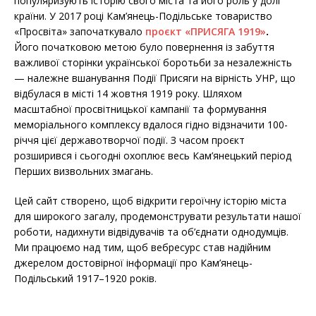
популяризують історію свого міста та його роль у долі
країни. У 2017 році Кам’янець-Подільське товариство
«Просвіта» започаткувало
проєкт «ПРИСЯГА 1919»
.
Його початковою метою було повернення із забуття
важливої сторінки української боротьби за незалежність
— належне вшанування Події Присяги на вірність УНР, що
відбулася в місті 14 жовтня 1919 року. Шляхом
масштабної просвітницької кампанії та формування
меморіального комплексу вдалося гідно відзначити 100-
річчя цієї державотворчої події. З часом проєкт
розширився і сьогодні охоплює весь Кам’янецький період
Перших визвольних змагань.
Цей сайт створено, щоб відкрити героїчну історію міста
для широкого загалу, продемонструвати результати нашої
роботи, надихнути відвідувачів та об’єднати однодумців.
Ми працюємо над тим, щоб вебресурс став надійним
джерелом достовірної інформації про Кам’янець-
Подільський 1917–1920 років.