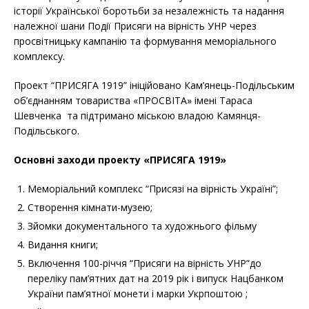
історії Української боротьби за незалежність та надання
належної шани Події Присяги на вірність УНР через
просвітницьку кампанію та формування меморіального
комплексу.
Проект “ПРИСЯГА 1919” ініційовано Кам’янець-Подільським
об’єднанням товариства «ПРОСВІТА» імені Тараса
Шевченка та підтримано міською владою Камянця-
Подільського.
Основні заходи проекту «ПРИСЯГА 1919»
Меморіальний комплекс “Присязі на вірність Україні”;
Створення кімнати-музею;
Зйомки документального та художнього фільму
Видання книги;
Включення 100-річчя “Присяги на вірність УНР”до
переліку пам’ятних дат на 2019 рік і випуск Нацбанком
України пам’ятної монети і марки Укрпоштою ;