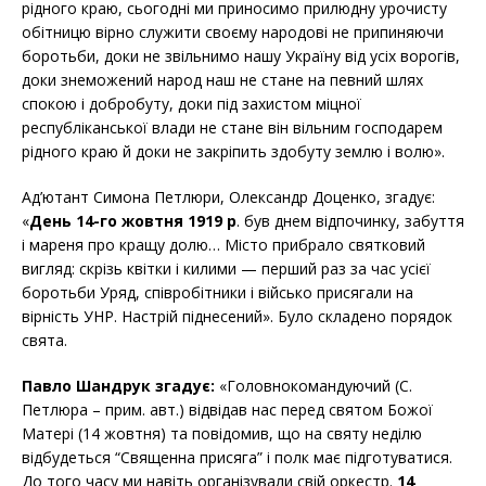
рідного краю, сьогодні ми приносимо прилюдну урочисту
обітницю вірно служити своєму народові не припиняючи
боротьби, доки не звільнимо нашу Україну від усіх ворогів,
доки знеможений народ наш не стане на певний шлях
спокою і добробуту, доки під захистом міцної
республіканської влади не стане він вільним господарем
рідного краю й доки не закріпить здобуту землю і волю».
Ад’ютант Симона Петлюри, Олександр Доценко, згадує:
«
День 14-го жовтня 1919 р
. був днем відпочинку, забуття
і мареня про кращу долю… Місто прибрало святковий
вигляд: скрізь квітки і килими — перший раз за час усієї
боротьби Уряд, співробітники і військо присягали на
вірність УНР. Настрій піднесений». Було складено порядок
свята.
Павло Шандрук згадує:
«Головнокомандуючий (С.
Петлюра – прим. авт.) відвідав нас перед святом Божої
Матері (14 жовтня) та повідомив, що на святу неділю
відбудеться “Священна присяга” і полк має підготуватися.
До того часу ми навіть організували свій оркестр.
14