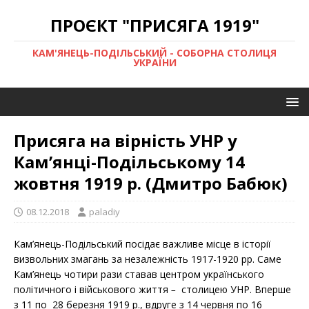
ПРОЄКТ "ПРИСЯГА 1919"
КАМ'ЯНЕЦЬ-ПОДІЛЬСЬКИЙ - СОБОРНА СТОЛИЦЯ
УКРАЇНИ
Присяга на вірність УНР у
Кам’янці-Подільському 14
жовтня 1919 р. (Дмитро Бабюк)
08.12.2018
paladiy
Кам’янець-Подільський посідає важливе місце в історії
визвольних змагань за незалежність 1917-1920 рр. Саме
Кам’янець чотири рази ставав центром українського
політичного і військового життя
–
столицею УНР. Вперше
з 11 по 28 березня 1919 р., вдруге з 14 червня по 16