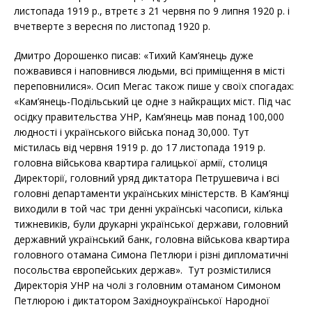
листопада 1919 р., втретє з 21 червня по 9 липня 1920 р. і
вчетверте з вересня по листопад 1920 р.
Дмитро Дорошенко писав: «Тихий Кам’янець дуже
пожвавився і наповнився людьми, всі приміщення в місті
переповнилися». Осип Мегас також пише у своїх спогадах:
«Кам’янець-Подільський це одне з найкращих міст. Під час
осідку правительства УНР, Кам’янець мав понад 100,000
людності і українського війська понад 30,000. Тут
містилась від червня 1919 р. до 17 листопада 1919 р.
головна військова квартира галицької армії, столиця
Директорії, головний уряд диктатора Петрушевича і всі
головні департаменти українських міністерств. В Кам’янці
виходили в той час три денні українські часописи, кілька
тижневиків, були друкарні української держави, головний
державний український банк, головна військова квартира
головного отамана Симона Петлюри і різні дипломатичні
посольства європейських держав». Тут розмістилися
Директорія УНР на чолі з головним отаманом Симоном
Петлюрою і диктатором Західноукраїнської Народної