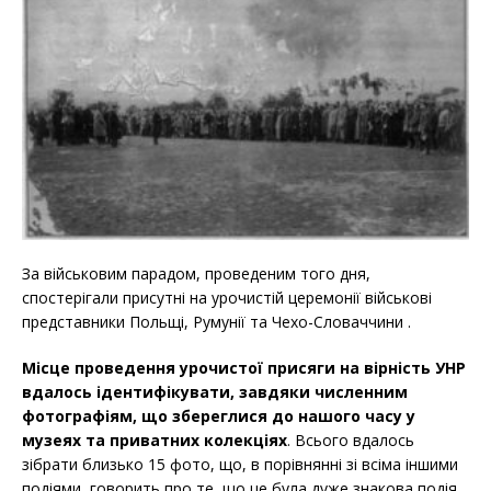
За військовим парадом, проведеним того дня,
спостерігали присутні на урочистій церемонії військові
представники Польщі, Румунії та Чехо-Словаччини .
Місце проведення урочистої присяги на вірність УНР
вдалось ідентифікувати, завдяки численним
фотографіям, що збереглися до нашого часу у
музеях та приватних колекціях
. Всього вдалось
зібрати близько 15 фото, що, в порівнянні зі всіма іншими
подіями, говорить про те, що це була дуже знакова подія.