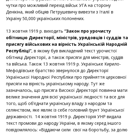
чутки про можливий перехід військ УГА на сторону
Денікіна, який обіцяв Петрушевичу вивезти з Італії в
Україну 50,000 українських полонених.
13 жовтня 1919 р. виходить
“Закон про урочисту
обітницю Директорії, міністрів, урядовців і суддів та
присягу військових на вірність Українській Народній
Республіці”
, в якому був викладений текст урочистої
обітниці Директорії, а також присяги для міністрів, суддів
та війська. Також 13 жовтня 1919 р. Українське Кирило-
Мефодіївське братство звернулося до Директорії
Української Народної Республіки про прийняття церковної
присяги на вірність українському народу. Тут же
зазначалось, що присяга Високої Директорії повинна мати
велике значення для всієї української людності та все для
того, щоб об’єднати українську владу з народом та
селянством, яке являє із себе головний ґрунт Української
державності. 14 жовтня 1919 р. Директорія УНР видала
текст промови до народу України, в якому серед іншого
повідомлялось: «Віддаючи сили свої на боротьбу, за долю