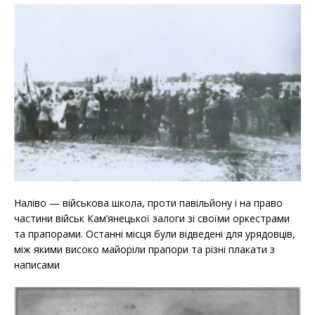
Наліво — військова школа, проти павільйону і на право
частини військ Кам’янецької залоги зі своїми оркестрами
та прапорами. Останні місця були відведені для урядовців,
між якими високо майоріли прапори та різні плакати з
написами