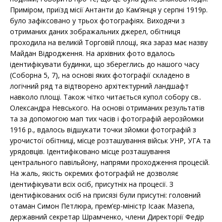
Приміром, приїзд місії Антанти до Кам’янця у серпні 1919р.
було зафіксовано у трьох фотографіях. Виходячи з
отриманих даних зображальних джерел, обітниця
проходила на великій Торговій площі, яка зараз має назву
Майдан Відродження. На архівних фото вдалось
ідентифікувати будинки, що збереглись до нашого часу
(Соборна 5, 7), на основі яких фотографії складено в
логічний ряд та відтворено архітектурний ландшафт
навколо площі. Також чітко читається купол собору св..
Олександра Невського. На основі отриманих результатів
та за допомогою мап тих часів і фотографій аерозйомки
1916 р., вдалось відшукати точки зйомки фотографій з
урочистої обітниці, місце розташування військ УНР, УГА та
урядовців. Ідентифіковано місце розташування
центрального павільйону, напрями проходження процесій.
На жаль, якість окремих фотографій не дозволяє
ідентифікувати всіх осіб, присутніх на процесії. З
ідентифікованих осіб на присязі були присутні: головний
отаман Симон Петлюра, прем’єр-міністр Ісаак Мазепа,
державний секретар Шрамченко, члени Директорії Федір