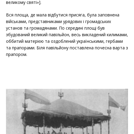
великому святі»].
Вся площа, де мала відбутися присяга, була заповнена
військами, представниками урядових і громадських
установ та громадянами. По середині площі був
збудований великий павільйон, весь викладений килимами,
оббитий матерією та оздоблений українськими, гербами
та прапорами. Біля павільйону поставлена почесна варта з
прапором.