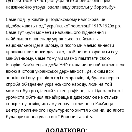
суспільством в час цілої української революції і цим
надзвичайно утруднювали нашу визвольну боротьбу».
Саме події у Кам’янці-Подільському найяскравіше
відображають події української революції 1917-1920х рр.
Саме тут були моменти найбільшого піднесення і
найбільшого занепаду українського війська та
національної ідеї в цілому, із якого ми маємо винести
правильні висновки для того, щоб не повторювати їх у
майбутньому. Саме тому ми маємо пам’ятати свою
історію. Кам’янецька доба УНР стала чи не найважливішою
віхою в історії української державності, де, окрім всіх
зовнішніх і внутрішніх згод і негараздів, відбулася перша
спроба об’єднання українського народу, який на той
момент був розділений як географічно, так і ідеологічно. І
урочиста обітниця якнайкраще віддзеркалює не стільки
конкретну подію, як саму епоху столичного Кам’янця –
центру політичного і культурного життя України, до якого
була прикована увага всієї Європи та світу.
ДОДАТКОВО: