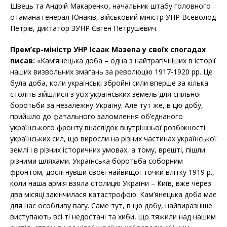
Швець та Андрій Макаренко, начальник штабу головного
отамана генерал Юнаків, військовий міністр УНР Всеволод
Петрів, диктатор ЗУНР Євген Петрушевич.
Прем’єр-міністр УНР Ісаак Мазепа у своїх спогадах
писав:
«Кам’янецька доба – одна з найтрагічніших в історії
наших визвольних змагань за революцію 1917-1920 рр. Це
була доба, коли українські збройні сили вперше за кілька
століть зійшлися з усіх українських земель для спільної
боротьби за незалежну Україну. Але тут же, в цю добу,
прийшло до фатального заломлення об’єднаного
українського фронту внаслідок внутрішньої розбіжності
українських сил, що виросли на різних частинах української
землі і в різних історичних умовах, а тому, врешті, пішли
різними шляхами. Українська боротьба соборним
фронтом, досягнувши своєї найвищої точки влітку 1919 р.,
коли наша армія взяла столицю України – Київ, вже через
два місяці закінчилася катастрофою. Кам’янецька доба має
для нас особливу вагу. Саме тут, в цю добу, найвиразніше
виступають всі ті недостачі та хиби, що тяжили над нашим