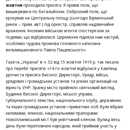
жовтня
проходила присяга. Я привів полк, що
вишикувався по батальйонах. Озброєний полк, що
крокував на Центральну площу (сьогодні Вірменський
ринок – прим. авт.) під оркестр, справляв надзвичайне
враження. Іноземні військові агенти спостерігали за
подіями, що відбувалися. Церемонія підняла нам настрій,
особливо чудова промова головного капелана
вельмишановного Павла Пащевського».
Газета „Україна” в ч. 52 від 15 жовтня 1919 р. так писала
про перебіг присяги: «14-го жовтня відбулася у Кам’янці
урочиста присяга Високої Директорії, Уряду, військ,
урядових і громадських установ та різних організацій на
вірність УНР. Зранку місто прийняло святковий вигляд.
Будинки Високої Директорії, міської управи,
губерніального земства, національного клубу, державних
та інших громадських установ і приватних осіб були вбрані
килимами, ялиною, національними прапорами.
Новопланівський міст був уквітчаний кленом. Вулиці весь
день були переповнені народом, який приймав участь у