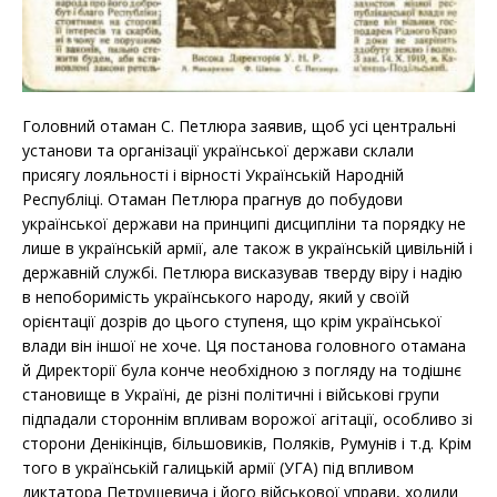
Головний отаман С. Петлюра заявив, щоб усі центральні
установи та організації української держави склали
присягу лояльності і вірності Українській Народній
Республіці. Отаман Петлюра прагнув до побудови
української держави на принципі дисципліни та порядку не
лише в українській армії, але також в українській цивільній і
державній службі. Петлюра висказував тверду віру і надію
в непоборимість українського народу, який у своїй
орієнтації дозрів до цього ступеня, що крім української
влади він іншої не хоче. Ця постанова головного отамана
й Директорії була конче необхідною з погляду на тодішнє
становище в Україні, де різні політичні і військові групи
підпадали стороннім впливам ворожої агітації, особливо зі
сторони Денікінців, більшовиків, Поляків, Румунів і т.д. Крім
того в українській галицькій армії (УГА) під впливом
диктатора Петрушевича і його військової управи, ходили