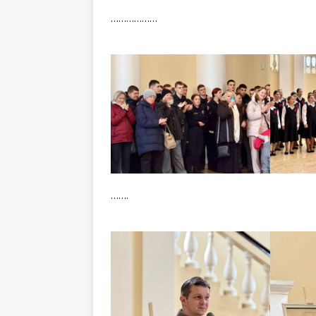
………………
…….