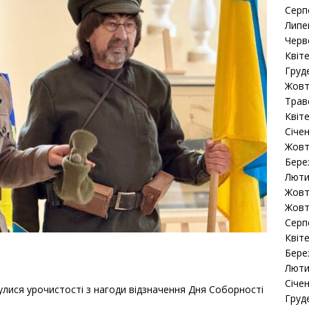
Серп
Липе
Черв
Квіт
Груд
Жовт
Трав
Квіт
Січе
Жовт
Бере
Люти
Жовт
Жовт
Серп
Квіт
Бере
Люти
Січе
булися урочистості з нагоди відзначення Дня Соборності
Груд