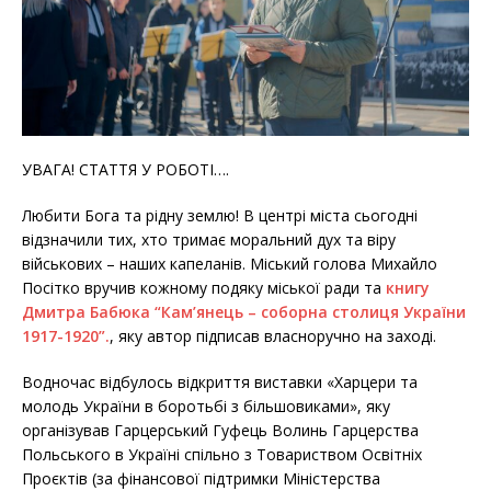
УВАГА! СТАТТЯ У РОБОТІ….
Любити Бога та рідну землю! В центрі міста сьогодні
відзначили тих, хто тримає моральний дух та віру
військових – наших капеланів. Міський голова Михайло
Посітко вручив кожному подяку міської ради та
книгу
Дмитра Бабюка “Кам’янець – соборна столиця України
1917-1920”.
, яку автор підписав власноручно на заході.
Водночас відбулось відкриття виставки «Харцери та
молодь України в боротьбі з більшовиками», яку
організував Гарцерський Гуфець Волинь Гарцерства
Польського в Україні спільно з Товариством Освітніх
Проєктів (за фінансової підтримки Міністерства