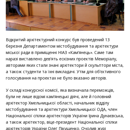
Відкритий архітектурний конкурс був проведений 13
березня Департаментом містобудування та архітектури
міської ради в приміщенні НІАЗ «Кам’янець». Саме там
наразі виставлено дев’ять ескізних проектів Меморіалу,
авторами яких стали знані архітектори й скульптори міста,
а також студенти та їхні викладачі. Утім для об’єктивного
голосування на проектах не було вказано авторів.
У складі конкурсної комісії, яка визначала переможців,
були не лише відомі кам’янецькі діячі, але й головний
архітектор Хмельницької області, начальник відділу
містобудування та архітектури Хмельницької ОДА, член
Національної спілки архітекторів України Ірина Дунаєвська,
а також архітектор, віце-президент Національної спілки
архітекторів України Олег Пікущенко. Очолив журі