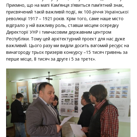
Приємно, що на мапі Кам’янця з’явиться пам’ятний знак,
присвячений такій важливій події, як 100-річчя Української
революції 1917 – 1921 років. Крім того, саме наше місто
відіграло у ній важливу роль, ставши місцем осередку
Директорії УНР і тимчасовим державним центром
Республіки. Тому цей архітектурний проект для нас дуже
важливий. Цього разу ми виділи досить вагомий ресурс на
винагороду трьох призерів конкурсу –15 тисяч гривень за
перше місце, 8 тисяч за друге і 5 за третє».